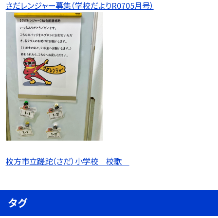
さだレンジャー募集（学校だよりR0705月号）
枚方市立蹉跎（さだ）小学校 校歌
タグ