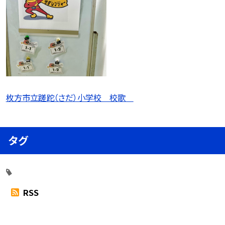
枚方市立蹉跎（さだ）小学校 校歌
タグ
RSS