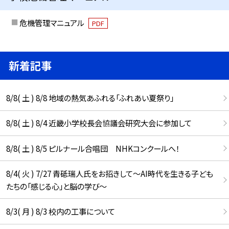
危機管理マニュアル
PDF
新着記事
8/8( 土 ) 8/8 地域の熱気あふれる「ふれあい夏祭り」
8/8( 土 ) 8/4 近畿小学校長会協議会研究大会に参加して
8/8( 土 ) 8/5 ピルナール合唱団 NHKコンクールへ！
8/4( 火 ) 7/27 青砥瑞人氏をお招きして〜AI時代を生きる子ども
たちの「感じる心」と脳の学び〜
8/3( 月 ) 8/3 校内の工事について