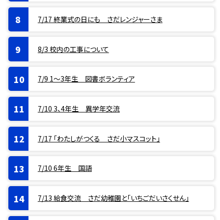
7/17 終業式の日にも さだレンジャーさま
8/3 校内の工事について
7/9 1〜3年生 図書ボランティア
7/10 3、4年生 異学年交流
7/17 「わたしがつくる さだ小マスコット」
7/10 6年生 国語
7/13 給食交流 さだ幼稚園と「いちごだいさくせん」