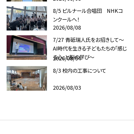
8/5 ピルナール合唱団 NHKコ
ンクールへ！
2026/08/08
7/27 青砥瑞人氏をお招きして〜
AI時代を生きる子どもたちの「感じ
る心」と脳の学び〜
2026/08/04
8/3 校内の工事について
2026/08/03