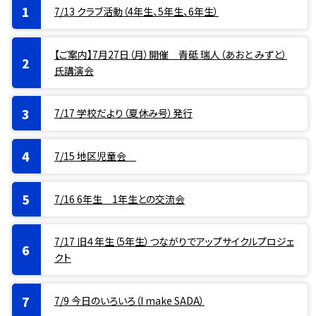
7/13 クラブ活動（4年生、5年生、6年生）
【ご案内】7月27日（月）開催 青砥 瑞人（あおと みずと）
氏講演会
7/17 学校だより（夏休み号）発行
7/15 地区児童会
7/16 6年生 1年生との交流会
7/17 旧４年生（5年生）つながりでアップサイクルプロジェ
クト
7/9 今日のいろいろ（I make SADA）