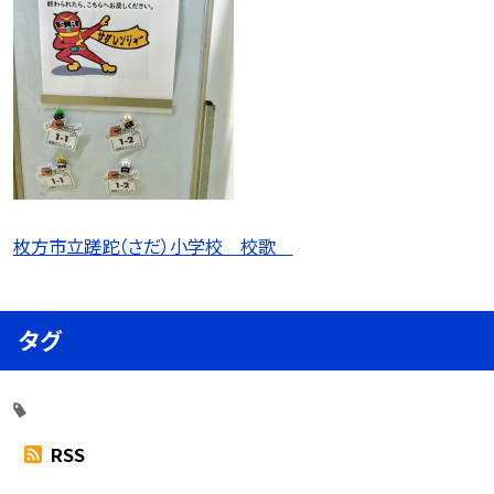
枚方市立蹉跎（さだ）小学校 校歌
タグ
RSS