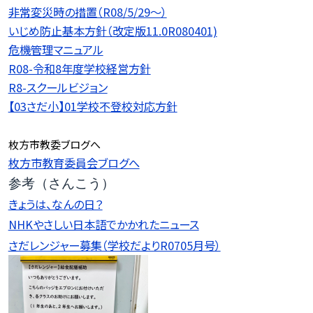
非常変災時の措置（R08/5/29〜）
いじめ防止基本方針（改定版11.0R080401)
危機管理マニュアル
R08-令和8年度学校経営方針
R8-スクールビジョン
【03さだ小】01学校不登校対応方針
枚方市教委ブログへ
枚方市教育委員会ブログへ
参考（さんこう）
きょうは、なんの日？
NHKやさしい日本語でかかれたニュース
さだレンジャー募集（学校だよりR0705月号）