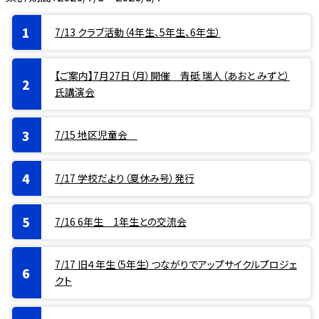
7/13 クラブ活動（4年生、5年生、6年生）
【ご案内】7月27日（月）開催 青砥 瑞人（あおと みずと）
氏講演会
7/15 地区児童会
7/17 学校だより（夏休み号）発行
7/16 6年生 1年生との交流会
7/17 旧４年生（5年生）つながりでアップサイクルプロジェ
クト