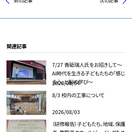
前の記事
次の記事
関連記事
7/27 青砥瑞人氏をお招きして〜
AI時代を生きる子どもたちの「感じ
る心」と脳の学び〜
2026/08/04
8/3 校内の工事について
2026/08/03
（研修報告）子どもたち、地域、保護