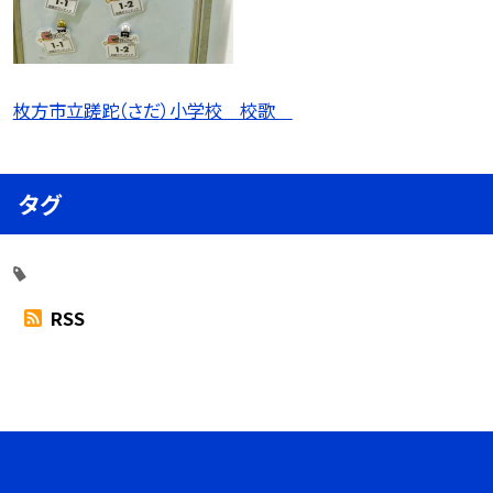
枚方市立蹉跎（さだ）小学校 校歌
タグ
RSS