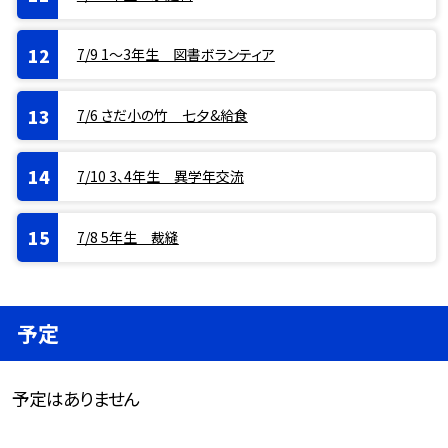
7/9 1〜3年生 図書ボランティア
7/6 さだ小の竹 七夕&給食
7/10 3、4年生 異学年交流
7/8 5年生 裁縫
予定
予定はありません