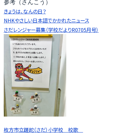
参考（さんこう）
きょうは、なんの日？
NHKやさしい日本語でかかれたニュース
さだレンジャー募集（学校だよりR0705月号）
枚方市立蹉跎（さだ）小学校 校歌