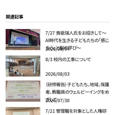
関連記事
7/27 青砥瑞人氏をお招きして〜
AI時代を生きる子どもたちの「感じ
る心」と脳の学び〜
2026/08/04
8/3 校内の工事について
2026/08/03
（研修報告）子どもたち、地域、保護
者、教職員のウェルビーイングをめ
ざして
2026/07/30
7/21 管理職を対象とした人権研