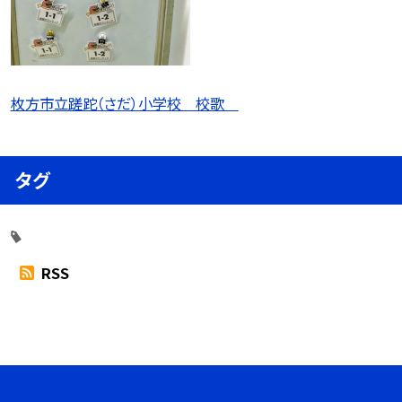
枚方市立蹉跎（さだ）小学校 校歌
タグ
RSS