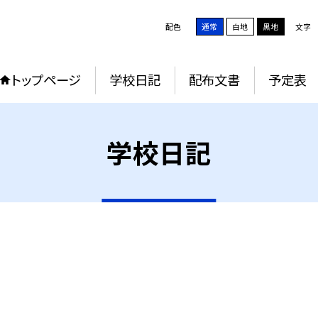
配色
通常
白地
黒地
文字
トップページ
学校日記
配布文書
予定表
学校日記