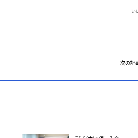
いい
次の記
7/16（木）お楽しみ会