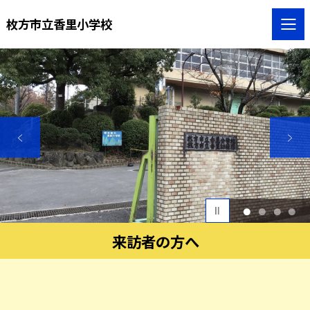
枚方市立香里小学校
1
2
3
4
来訪者の方へ