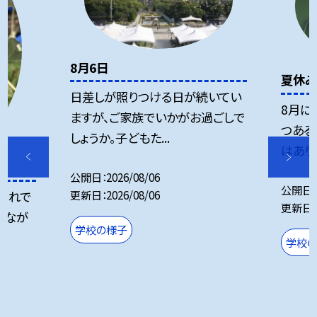
8月6日
夏休み
日差しが照りつける日が続いてい
8月に
ますが、ご家族でいかがお過ごしで
つある
しょうか。子どもた...
はありま
公開日
2026/08/06
公開日
更新日
2026/08/06
・それで
更新日
びなが
学校の様子
学校