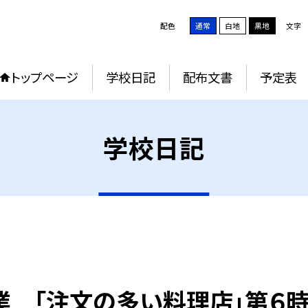
配色
通常
白地
黒地
文字
トップページ
学校日記
配布文書
予定表
学校日記
業 「注文の多い料理店」第６