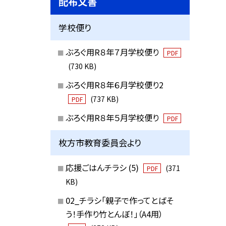
配布文書
学校便り
ぶろぐ用R８年７月学校便り
PDF
(730 KB)
ぶろぐ用R８年６月学校便り2
(737 KB)
PDF
ぶろぐ用R８年５月学校便り
PDF
枚方市教育委員会より
応援ごはんチラシ (5)
(371
PDF
KB)
02_チラシ「親子で作ってとばそ
う！手作り竹とんぼ！」（A4用）