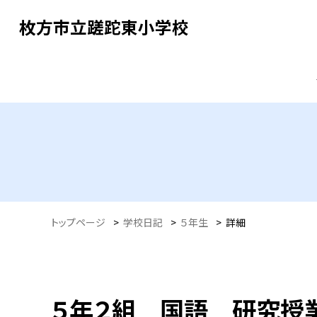
枚方市立蹉跎東小学校
トップページ
>
学校日記
>
５年生
>
詳細
５年２組 国語 研究授