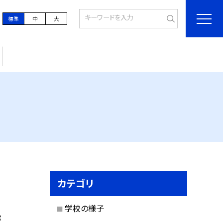
標準
中
大
カテゴリ
学校の様子
時