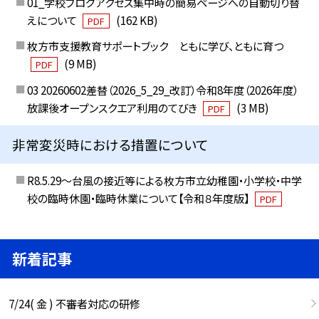
01_学校ブログアクセス集中時の簡易ページへの自動切り替
えについて
(162 KB)
PDF
枚方市支援教育サポートブック ともに学び、ともに育つ
(9 MB)
PDF
03 20260602差替（2026_5_29_改訂）令和8年度（2026年度）
放課後オープンスクエア利用のてびき
(3 MB)
PDF
非常変災時における措置について
R8.5.29～台風の接近等による枚方市立幼稚園・小学校・中学
校の臨時休園・臨時休業について【令和８年度版】
PDF
新着記事
7/24( 金 ) 不審者対応の研修