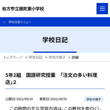
枚方市立蹉跎東小学校
学校日記メニュー
学校日記
トップページ
>
学校日記
>
学校の様子
>
詳細
5年2組 国語研究授業 「注文の多い料理
店」２
公開日
2022/09/30
更新日
2022/09/30
学校の様子
この時間の主な学習内容は、この教材を面白くし