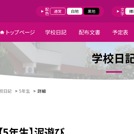
配色
文字
通常
白地
黒地
標
トップページ
学校日記
配布文書
予定表
学校日
校日記
>
5年生
>
詳細
【5年生】泥遊び