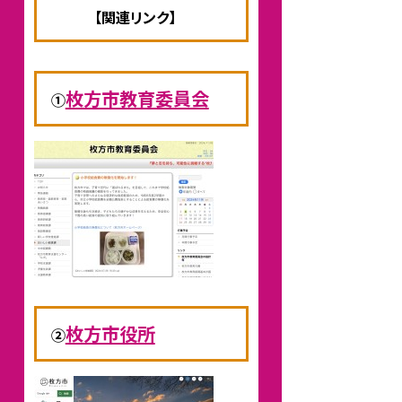
【関連リンク】
枚方市教育委員会
①
枚方市役所
②