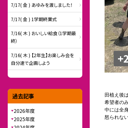
7/17( 金 ) あゆみを渡しました！
7/17( 金 ) 1学期終業式
7/16( 木 ) おいしい給食（1学期最
終）
+
7/16( 木 ) 【2年生】お楽しみ会を
自分達で企画しよう
過去記事
田植え後
希望者の
2026年度
中には全
怒られな
2025年度
2024年度