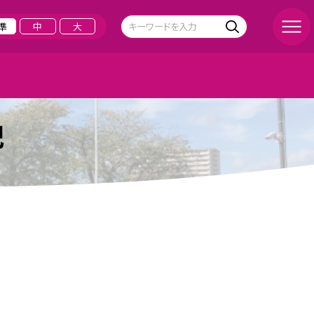
準
中
大
記