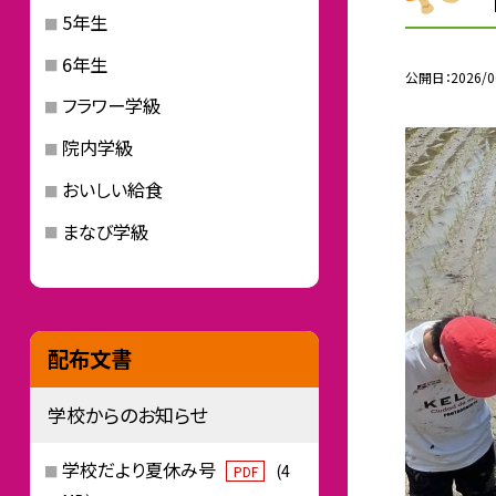
5年生
6年生
公開日
2026/0
フラワー学級
院内学級
おいしい給食
まなび学級
配布文書
学校からのお知らせ
学校だより夏休み号
(4
PDF