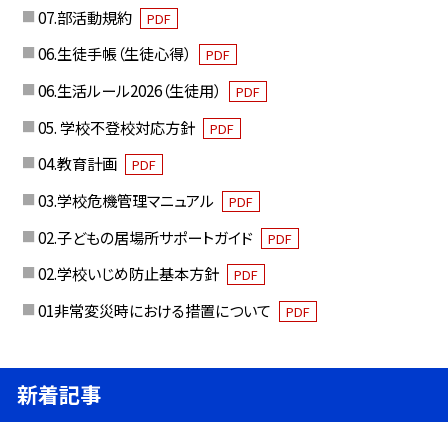
07.部活動規約
PDF
06.生徒手帳（生徒心得）
PDF
06.生活ルール2026（生徒用）
PDF
05. 学校不登校対応方針
PDF
04.教育計画
PDF
03.学校危機管理マニュアル
PDF
02.子どもの居場所サポートガイド
PDF
02.学校いじめ防止基本方針
PDF
01非常変災時における措置について
PDF
新着記事