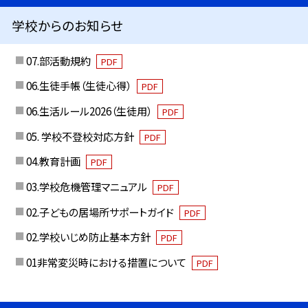
学校からのお知らせ
07.部活動規約
PDF
06.生徒手帳（生徒心得）
PDF
06.生活ルール2026（生徒用）
PDF
05. 学校不登校対応方針
PDF
04.教育計画
PDF
03.学校危機管理マニュアル
PDF
02.子どもの居場所サポートガイド
PDF
02.学校いじめ防止基本方針
PDF
01非常変災時における措置について
PDF