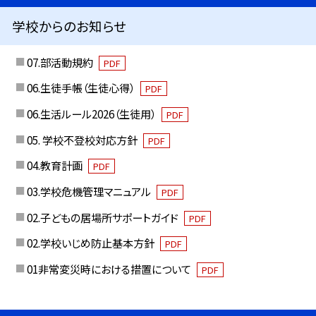
学校からのお知らせ
07.部活動規約
PDF
06.生徒手帳（生徒心得）
PDF
06.生活ルール2026（生徒用）
PDF
05. 学校不登校対応方針
PDF
04.教育計画
PDF
03.学校危機管理マニュアル
PDF
02.子どもの居場所サポートガイド
PDF
02.学校いじめ防止基本方針
PDF
01非常変災時における措置について
PDF