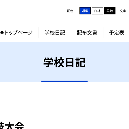
配色
通常
白地
黒地
文字
トップページ
学校日記
配布文書
予定表
学校日記
技大会