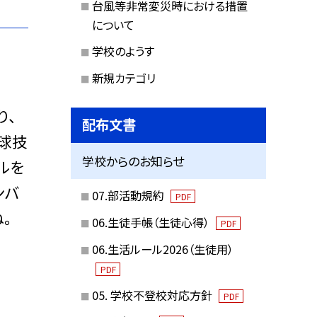
台風等非常変災時における措置
について
学校のようす
新規カテゴリ
り、
配布文書
球技
学校からのお知らせ
ルを
ンバ
07.部活動規約
PDF
。
06.生徒手帳（生徒心得）
PDF
06.生活ルール2026（生徒用）
PDF
05. 学校不登校対応方針
PDF