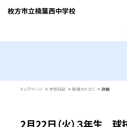
枚方市立楠葉西中学校
トップページ
>
学校日記
>
新規カテゴリ
>
詳細
2月22日（火）３年生 球