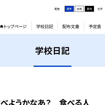
配色
通常
白地
黒地
文字
トップページ
学校日記
配布文書
予定表
学校日記
、食べようかなあ？ 食べる人