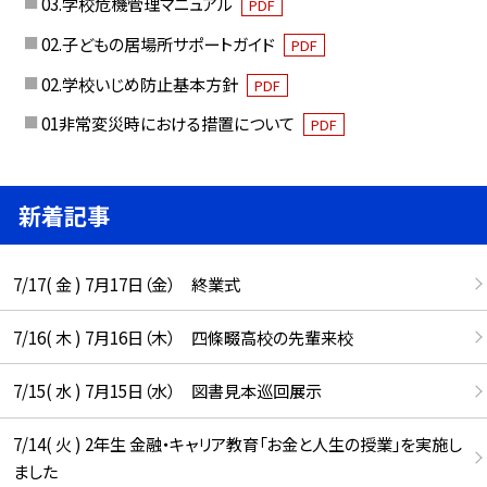
03.学校危機管理マニュアル
PDF
02.子どもの居場所サポートガイド
PDF
02.学校いじめ防止基本方針
PDF
01非常変災時における措置について
PDF
新着記事
7/17( 金 ) 7月17日（金） 終業式
7/16( 木 ) 7月16日（木） 四條畷高校の先輩来校
7/15( 水 ) 7月15日（水） 図書見本巡回展示
7/14( 火 ) 2年生 金融・キャリア教育「お金と人生の授業」を実施し
ました