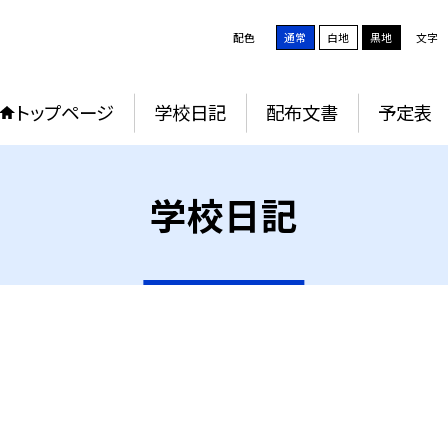
配色
通常
白地
黒地
文字
トップページ
学校日記
配布文書
予定表
学校日記