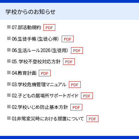
学校からのお知らせ
07.部活動規約
PDF
06.生徒手帳（生徒心得）
PDF
06.生活ルール2026（生徒用）
PDF
05. 学校不登校対応方針
PDF
04.教育計画
PDF
03.学校危機管理マニュアル
PDF
02.子どもの居場所サポートガイド
PDF
02.学校いじめ防止基本方針
PDF
01非常変災時における措置について
PDF