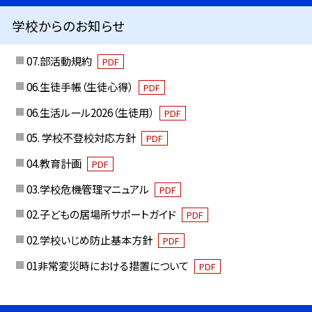
学校からのお知らせ
07.部活動規約
PDF
06.生徒手帳（生徒心得）
PDF
06.生活ルール2026（生徒用）
PDF
05. 学校不登校対応方針
PDF
04.教育計画
PDF
03.学校危機管理マニュアル
PDF
02.子どもの居場所サポートガイド
PDF
02.学校いじめ防止基本方針
PDF
01非常変災時における措置について
PDF