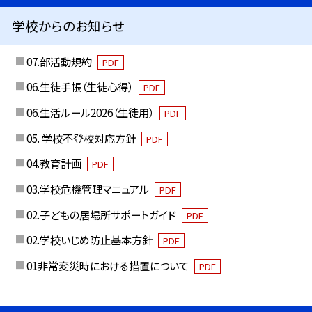
学校からのお知らせ
07.部活動規約
PDF
06.生徒手帳（生徒心得）
PDF
06.生活ルール2026（生徒用）
PDF
05. 学校不登校対応方針
PDF
04.教育計画
PDF
03.学校危機管理マニュアル
PDF
02.子どもの居場所サポートガイド
PDF
02.学校いじめ防止基本方針
PDF
01非常変災時における措置について
PDF