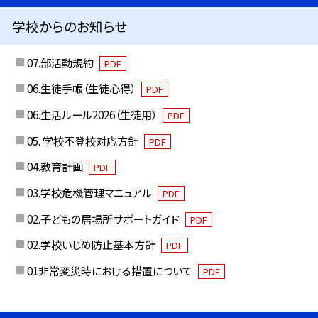
学校からのお知らせ
07.部活動規約
PDF
06.生徒手帳（生徒心得）
PDF
06.生活ルール2026（生徒用）
PDF
05. 学校不登校対応方針
PDF
04.教育計画
PDF
03.学校危機管理マニュアル
PDF
02.子どもの居場所サポートガイド
PDF
02.学校いじめ防止基本方針
PDF
01非常変災時における措置について
PDF