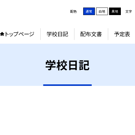
配色
通常
白地
黒地
文字
トップページ
学校日記
配布文書
予定表
学校日記