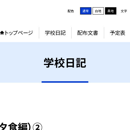
配色
通常
白地
黒地
文字
トップページ
学校日記
配布文書
予定表
学校日記
（夕食編）②