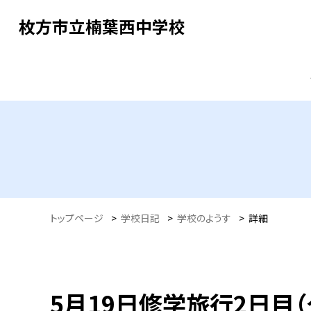
枚方市立楠葉西中学校
トップページ
>
学校日記
>
学校のようす
>
詳細
5月19日修学旅行2日目