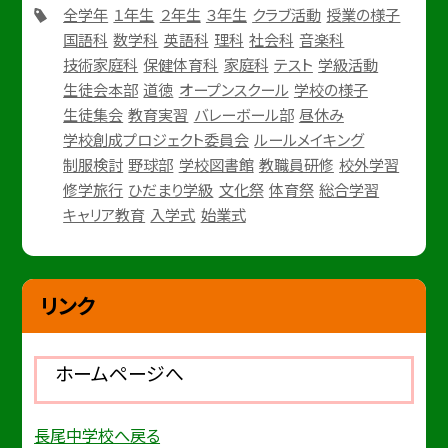
全学年
１年生
２年生
３年生
クラブ活動
授業の様子
国語科
数学科
英語科
理科
社会科
音楽科
技術家庭科
保健体育科
家庭科
テスト
学級活動
生徒会本部
道徳
オープンスクール
学校の様子
生徒集会
教育実習
バレーボール部
昼休み
学校創成プロジェクト委員会
ルールメイキング
制服検討
野球部
学校図書館
教職員研修
校外学習
修学旅行
ひだまり学級
文化祭
体育祭
総合学習
キャリア教育
入学式
始業式
リンク
ホームページへ
長尾中学校へ戻る