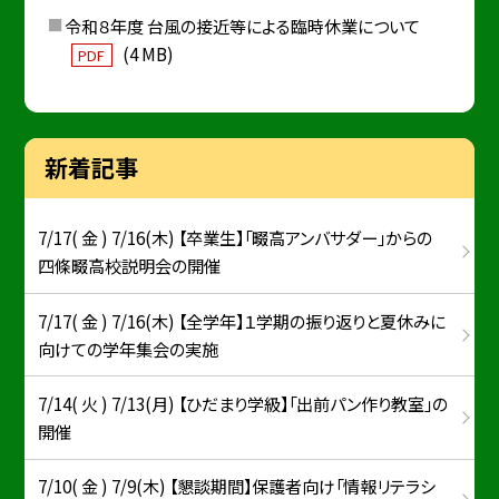
令和８年度 台風の接近等による臨時休業について
(4 MB)
PDF
新着記事
7/17( 金 ) 7/16(木) 【卒業生】「畷高アンバサダー」からの
四條畷高校説明会の開催
7/17( 金 ) 7/16(木) 【全学年】１学期の振り返りと夏休みに
向けての学年集会の実施
7/14( 火 ) 7/13(月) 【ひだまり学級】「出前パン作り教室」の
開催
7/10( 金 ) 7/9(木) 【懇談期間】保護者向け「情報リテラシ