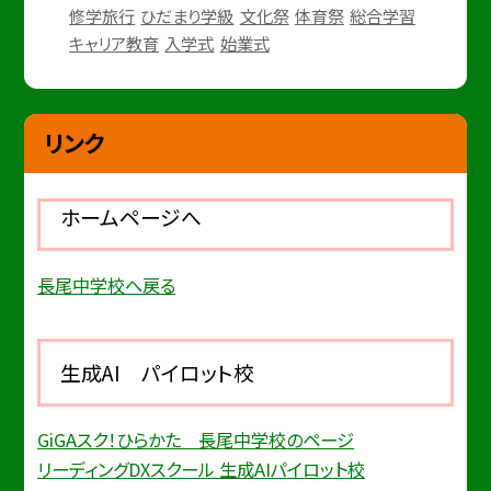
修学旅行
ひだまり学級
文化祭
体育祭
総合学習
キャリア教育
入学式
始業式
リンク
ホームページへ
長尾中学校へ戻る
生成AI パイロット校
GiGAスク！ひらかた 長尾中学校のページ
リーディングDXスクール 生成AIパイロット校