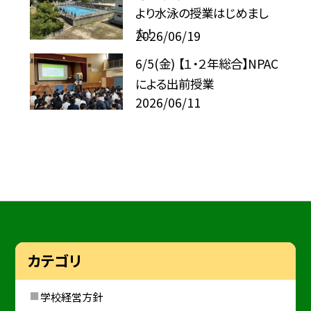
より水泳の授業はじめまし
た！
2026/06/19
6/5(金) 【１・２年総合】NPAC
による出前授業
2026/06/11
カテゴリ
学校経営方針