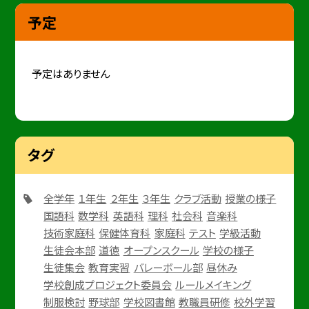
予定
予定はありません
タグ
全学年
１年生
２年生
３年生
クラブ活動
授業の様子
国語科
数学科
英語科
理科
社会科
音楽科
技術家庭科
保健体育科
家庭科
テスト
学級活動
生徒会本部
道徳
オープンスクール
学校の様子
生徒集会
教育実習
バレーボール部
昼休み
学校創成プロジェクト委員会
ルールメイキング
制服検討
野球部
学校図書館
教職員研修
校外学習