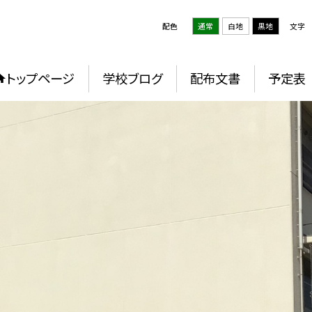
配色
通常
白地
黒地
文字
トップページ
学校ブログ
配布文書
予定表