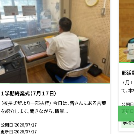
部活
７月
て、本
１学期終業式（７月１７日）
（校長式辞より一部抜粋） 今日は、皆さんにある言葉
公開日
を紹介します。聞きながら、情景...
更新日
学校
公開日
2026/07/17
更新日
2026/07/17