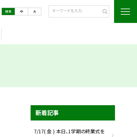
標準
中
大
新着記事
7/17( 金 ) 本日、1学期の終業式を