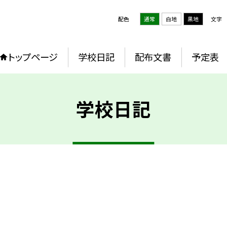
配色
通常
白地
黒地
文字
トップページ
学校日記
配布文書
予定表
学校日記