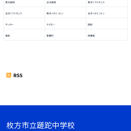
男子卓球
女子卓球
男子ソフトテニス
女子ソフトテニス
男子バドミントン
女子バドミントン
サッカー
ラグビー
技術
美術
家庭科
吹奏楽
RSS
枚方市立蹉跎中学校