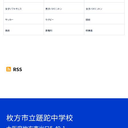
女子ソフトテニス
男子バドミントン
女子バドミントン
サッカー
ラグビー
技術
美術
家庭科
吹奏楽
RSS
枚方市立蹉跎中学校
大阪府枚方市出口5-40-1