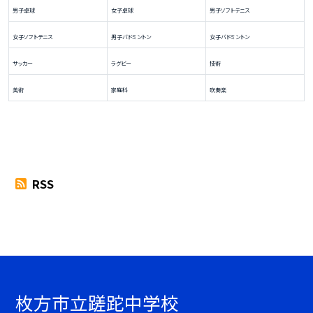
男子卓球
女子卓球
男子ソフトテニス
女子ソフトテニス
男子バドミントン
女子バドミントン
サッカー
ラグビー
技術
美術
家庭科
吹奏楽
RSS
枚方市立蹉跎中学校