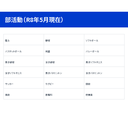
部活動（R8年5月現在）
陸上
野球
ソフトボール
バスケットボール
剣道
バレーボール
男子卓球
女子卓球
男子ソフトテニス
女子ソフトテニス
男子バドミントン
女子バドミントン
サッカー
ラグビー
技術
美術
家庭科
吹奏楽