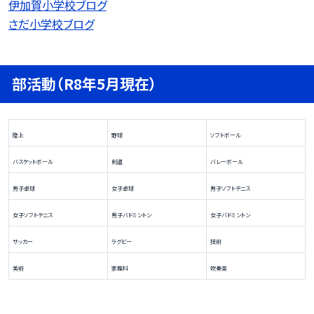
伊加賀小学校ブログ
さだ小学校ブログ
部活動（R8年5月現在）
陸上
野球
ソフトボール
バスケットボール
剣道
バレーボール
男子卓球
女子卓球
男子ソフトテニス
女子ソフトテニス
男子バドミントン
女子バドミントン
サッカー
ラグビー
技術
美術
家庭科
吹奏楽