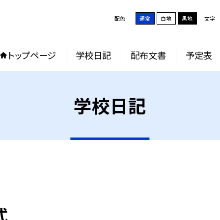
配色
通常
白地
黒地
文字
トップページ
学校日記
配布文書
予定表
学校日記
式