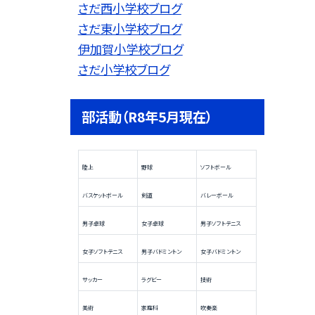
さだ西小学校ブログ
さだ東小学校ブログ
伊加賀小学校ブログ
さだ小学校ブログ
部活動（R8年5月現在）
陸上
野球
ソフトボール
バスケットボール
剣道
バレーボール
男子卓球
女子卓球
男子ソフトテニス
女子ソフトテニス
男子バドミントン
女子バドミントン
サッカー
ラグビー
技術
美術
家庭科
吹奏楽