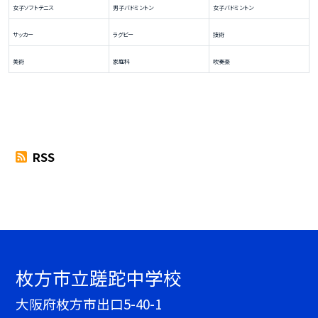
女子ソフトテニス
男子バドミントン
女子バドミントン
サッカー
ラグビー
技術
美術
家庭科
吹奏楽
RSS
枚方市立蹉跎中学校
大阪府枚方市出口5-40-1