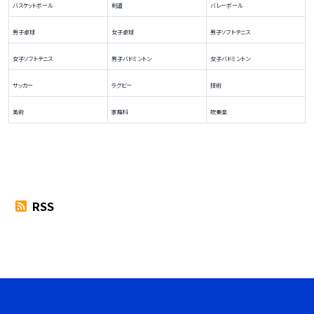
バスケットボール
剣道
バレーボール
男子卓球
女子卓球
男子ソフトテニス
女子ソフトテニス
男子バドミントン
女子バドミントン
サッカー
ラグビー
技術
美術
家庭科
吹奏楽
RSS