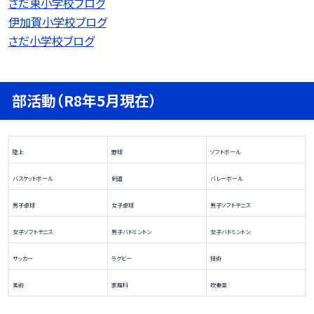
さだ東小学校ブログ
伊加賀小学校ブログ
さだ小学校ブログ
部活動（R8年5月現在）
陸上
野球
ソフトボール
バスケットボール
剣道
バレーボール
男子卓球
女子卓球
男子ソフトテニス
女子ソフトテニス
男子バドミントン
女子バドミントン
サッカー
ラグビー
技術
美術
家庭科
吹奏楽