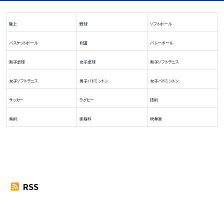
陸上
野球
ソフトボール
バスケットボール
剣道
バレーボール
男子卓球
女子卓球
男子ソフトテニス
女子ソフトテニス
男子バドミントン
女子バドミントン
サッカー
ラグビー
技術
美術
家庭科
吹奏楽
RSS