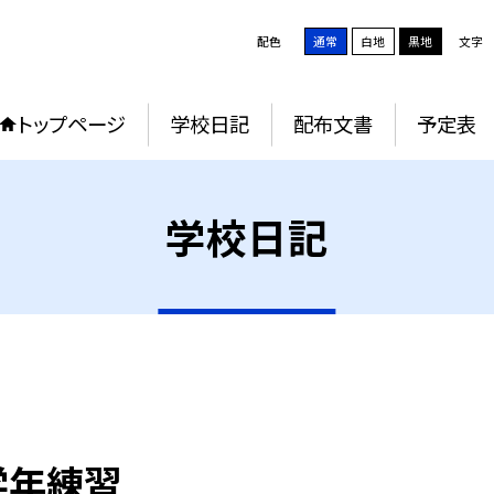
配色
通常
白地
黒地
文字
トップページ
学校日記
配布文書
予定表
学校日記
学年練習