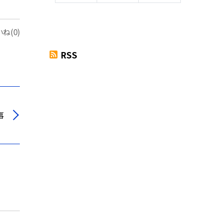
ね(0)
RSS
事