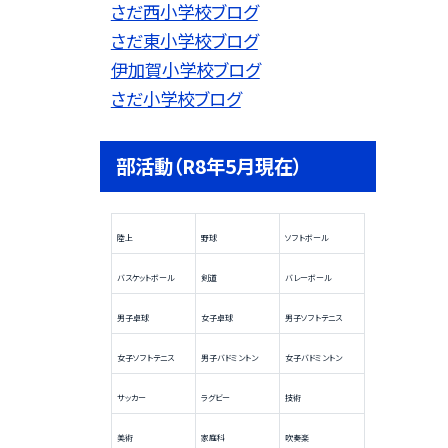
さだ西小学校ブログ
さだ東小学校ブログ
伊加賀小学校ブログ
さだ小学校ブログ
部活動（R8年5月現在）
陸上
野球
ソフトボール
バスケットボール
剣道
バレーボール
男子卓球
女子卓球
男子ソフトテニス
女子ソフトテニス
男子バドミントン
女子バドミントン
サッカー
ラグビー
技術
美術
家庭科
吹奏楽