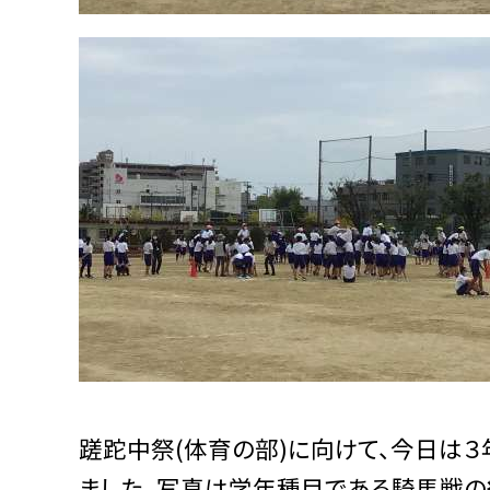
蹉跎中祭(体育の部)に向けて、今日は
ました。写真は学年種目である騎馬戦の