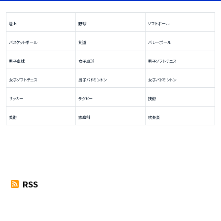
陸上
野球
ソフトボール
バスケットボール
剣道
バレーボール
男子卓球
女子卓球
男子ソフトテニス
女子ソフトテニス
男子バドミントン
女子バドミントン
サッカー
ラグビー
技術
美術
家庭科
吹奏楽
RSS