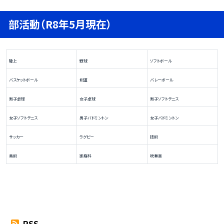
部活動（R8年5月現在）
陸上
野球
ソフトボール
バスケットボール
剣道
バレーボール
男子卓球
女子卓球
男子ソフトテニス
女子ソフトテニス
男子バドミントン
女子バドミントン
サッカー
ラグビー
技術
美術
家庭科
吹奏楽
RSS