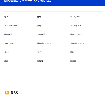
陸上
野球
ソフトボール
バスケットボール
剣道
バレーボール
男子卓球
女子卓球
男子ソフトテニス
女子ソフトテニス
男子バドミントン
女子バドミントン
サッカー
ラグビー
技術
美術
家庭科
吹奏楽
RSS