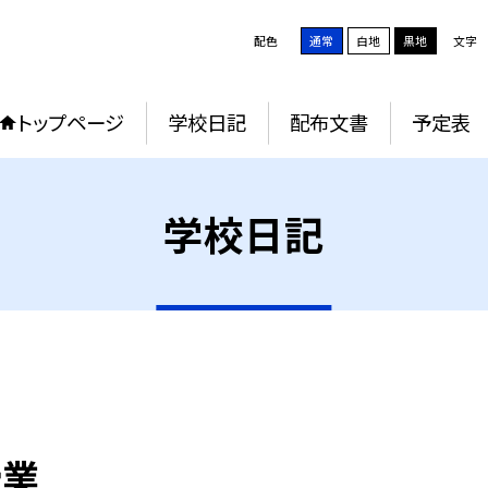
配色
通常
白地
黒地
文字
トップページ
学校日記
配布文書
予定表
学校日記
授業