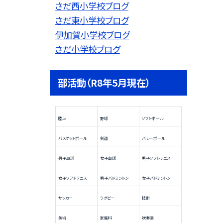
さだ西小学校ブログ
さだ東小学校ブログ
伊加賀小学校ブログ
さだ小学校ブログ
部活動（R8年5月現在）
陸上
野球
ソフトボール
バスケットボール
剣道
バレーボール
男子卓球
女子卓球
男子ソフトテニス
女子ソフトテニス
男子バドミントン
女子バドミントン
サッカー
ラグビー
技術
美術
家庭科
吹奏楽