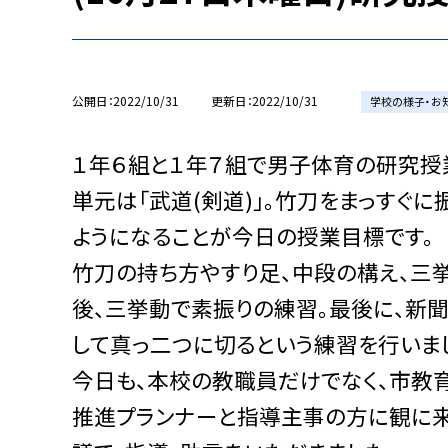
公開日
2022/10/31
更新日
2022/10/31
学校の様子・お
１年６組と１年７組で男子体育の研究授
単元は「武道(剣道)」。竹刀をまっすぐに
ようになることが今日の授業目標です。
竹刀の持ち方やすり足、中段の構え、三
後、三挙動で素振りの練習。最後に、新
して真っ二つに切るという練習を行いま
今日も、本校の教職員だけでなく、市教
推進プランナーと指導主事の方に観に