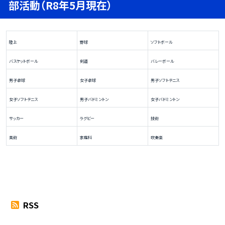
部活動（R8年5月現在）
陸上
野球
ソフトボール
バスケットボール
剣道
バレーボール
男子卓球
女子卓球
男子ソフトテニス
女子ソフトテニス
男子バドミントン
女子バドミントン
サッカー
ラグビー
技術
美術
家庭科
吹奏楽
RSS