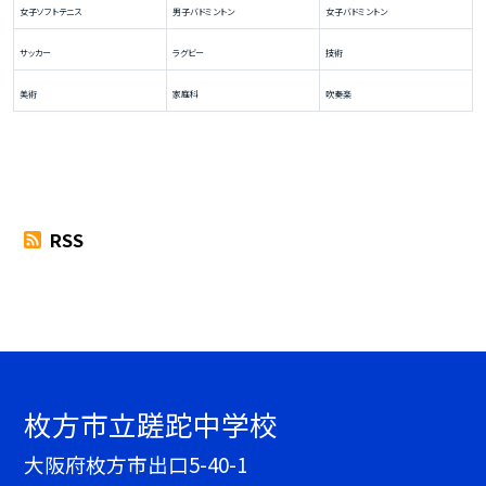
女子ソフトテニス
男子バドミントン
女子バドミントン
サッカー
ラグビー
技術
美術
家庭科
吹奏楽
RSS
枚方市立蹉跎中学校
大阪府枚方市出口5-40-1