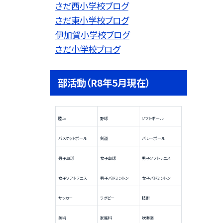
さだ西小学校ブログ
さだ東小学校ブログ
伊加賀小学校ブログ
さだ小学校ブログ
部活動（R8年5月現在）
陸上
野球
ソフトボール
バスケットボール
剣道
バレーボール
男子卓球
女子卓球
男子ソフトテニス
女子ソフトテニス
男子バドミントン
女子バドミントン
サッカー
ラグビー
技術
美術
家庭科
吹奏楽