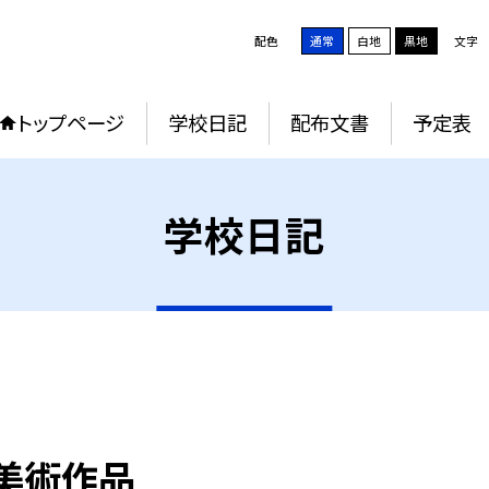
配色
通常
白地
黒地
文字
トップページ
学校日記
配布文書
予定表
学校日記
）美術作品