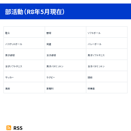
部活動（R8年5月現在）
陸上
野球
ソフトボール
バスケットボール
剣道
バレーボール
男子卓球
女子卓球
男子ソフトテニス
女子ソフトテニス
男子バドミントン
女子バドミントン
サッカー
ラグビー
技術
美術
家庭科
吹奏楽
RSS