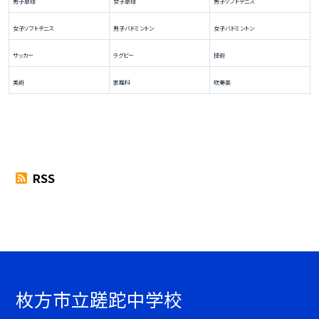
男子卓球
女子卓球
男子ソフトテニス
女子ソフトテニス
男子バドミントン
女子バドミントン
サッカー
ラグビー
技術
美術
家庭科
吹奏楽
RSS
枚方市立蹉跎中学校